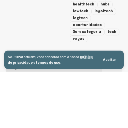
healthtech
hubs
lawtech
legaltech
logtech
oportunidades
Sem categoria
tech
vagas
cadastre-se
Ao utilizar este site, você concorda com a nossa
política
Aceitar
de privacidade
e
termos de uso
.
Aceito receber e-mails e concordo com a política de privacidade e os
termos de uso.