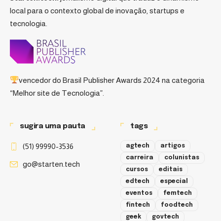
local para o contexto global de inovação, startups e
tecnologia.
vencedor do
Brasil Publisher Awards 2024
na categoria
“Melhor site de Tecnologia”.
sugira uma pauta
tags
(51) 99990-3536
agtech
artigos
carreira
colunistas
go@starten.tech
cursos
editais
edtech
especial
eventos
femtech
fintech
foodtech
geek
govtech