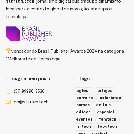
starten.tech:
jornalismo digital que traduz o dinamismo
local para o contexto global de inovação, startups e
tecnologia.
vencedor do
Brasil Publisher Awards 2024
na categoria
“Melhor site de Tecnologia”.
sugira uma pauta
tags
(51) 99990-3536
agtech
artigos
carreira
colunistas
go@starten.tech
cursos
editais
edtech
especial
eventos
femtech
fintech
foodtech