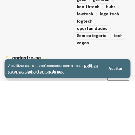
geek
govtech
healthtech
hubs
lawtech
legaltech
logtech
oportunidades
Sem categoria
tech
vagas
cadastre-se
Ao utilizar este site, você concorda com a nossa
política
Aceitar
de privacidade
e
termos de uso
.
Aceito receber e-mails e concordo com a política de privacidade e os
termos de uso.