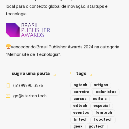
local para o contexto global de inovação, startups e
tecnologia.
vencedor do
Brasil Publisher Awards 2024
na categoria
“Melhor site de Tecnologia”.
sugira uma pauta
tags
(51) 99990-3536
agtech
artigos
carreira
colunistas
go@starten.tech
cursos
editais
edtech
especial
eventos
femtech
fintech
foodtech
geek
govtech