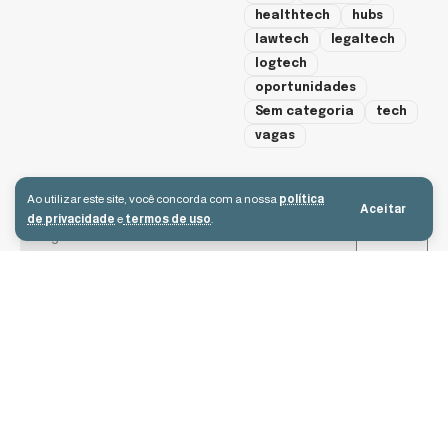
healthtech
hubs
lawtech
legaltech
logtech
oportunidades
Sem categoria
tech
vagas
cadastre-se
Ao utilizar este site, você concorda com a nossa
política
Aceitar
de privacidade
e
termos de uso
.
Aceito receber e-mails e concordo com a política de privacidade e os
termos de uso.