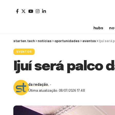
hubs
no
starten.tech
>
notícias
>
oportunidades
>
eventos
>
Ijuí será
EVENTOS
Ijuí será palco
da redação.
Última atualização: 08/07/2026 17:48