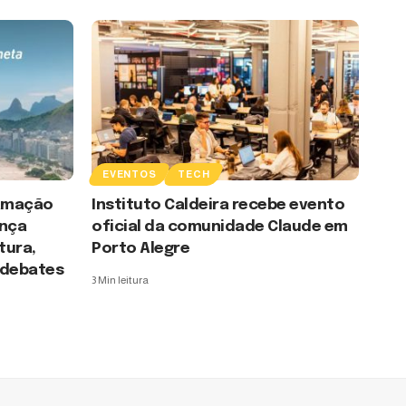
EVENTOS
TECH
ramação
Instituto Caldeira recebe evento
ança
oficial da comunidade Claude em
tura,
Porto Alegre
 debates
3 Min leitura