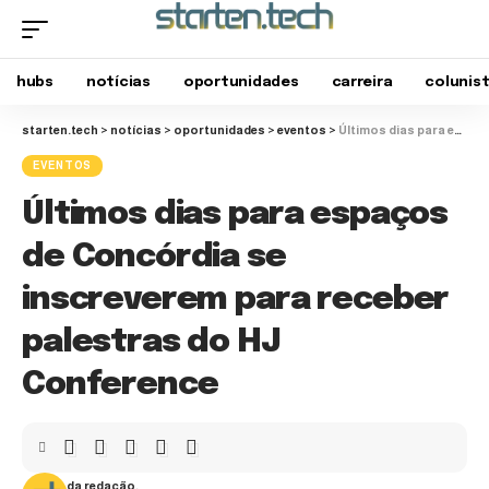
hubs
notícias
oportunidades
carreira
colunis
starten.tech
>
notícias
>
oportunidades
>
eventos
>
Últimos dias para espaços de Concórdia se inscreverem para receber palestras do HJ Conference
EVENTOS
Últimos dias para espaços
de Concórdia se
inscreverem para receber
palestras do HJ
Conference
da redação.