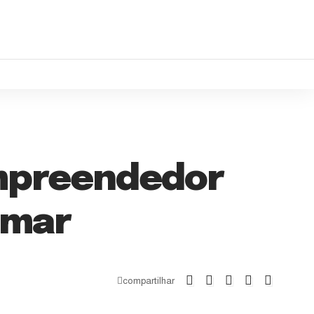
mpreendedor
amar
compartilhar