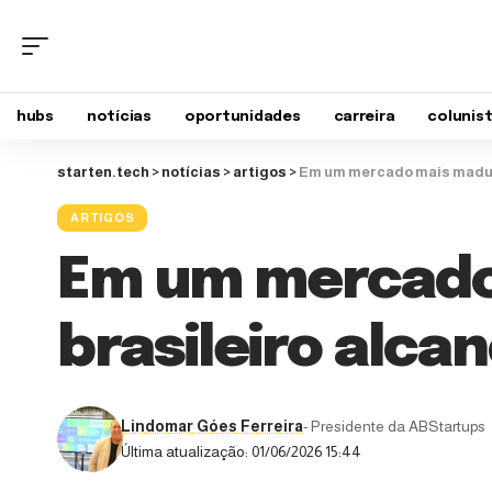
hubs
notícias
oportunidades
carreira
colunis
starten.tech
>
notícias
>
artigos
>
Em um mercado mais madur
ARTIGOS
Em um mercado
brasileiro alc
Lindomar Góes Ferreira
- Presidente da ABStartups
Última atualização: 01/06/2026 15:44