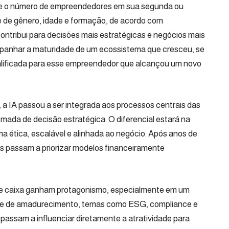
sce o número de empreendedores em sua segunda ou
de de gênero, idade e formação, de acordo com
ntribui para decisões mais estratégicas e negócios mais
ompanhar a maturidade de um ecossistema que cresceu, se
ualificada para esse empreendedor que alcançou um novo
a IA passou a ser integrada aos processos centrais das
mada de decisão estratégica. O diferencial estará na
ma ética, escalável e alinhada ao negócio. Após anos de
ps passam a priorizar modelos financeiramente
e caixa ganham protagonismo, especialmente em um
 fase de amadurecimento, temas como ESG, compliance e
 passam a influenciar diretamente a atratividade para