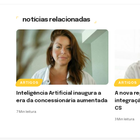
notícias relacionadas
ARTIGOS
ARTIGOS
Inteligência Artificial inaugura a
A nova re
era da concessionária aumentada
integraçã
CS
7 Min leitura
3 Min leitura