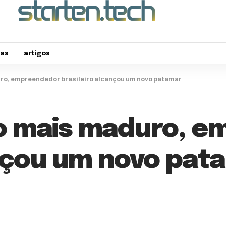
tas
artigos
o, empreendedor brasileiro alcançou um novo patamar
 mais maduro, e
ançou um novo pat