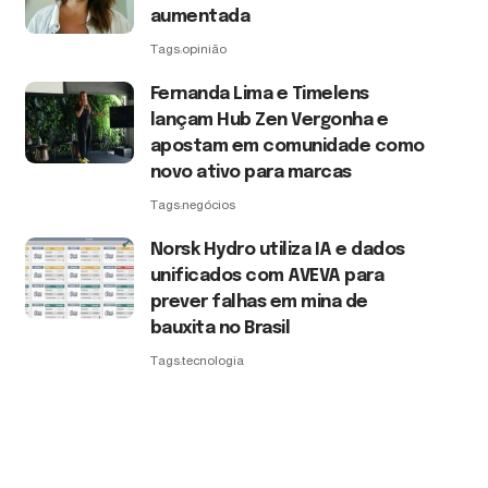
aumentada
Tags:
opinião
Fernanda Lima e Timelens
lançam Hub Zen Vergonha e
apostam em comunidade como
novo ativo para marcas
Tags:
negócios
Norsk Hydro utiliza IA e dados
unificados com AVEVA para
prever falhas em mina de
bauxita no Brasil
Tags:
tecnologia