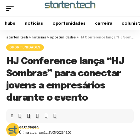
hubs
notícias
oportunidades
carreira
colunis
starten.tech
>
notícias
>
oportunidades
>
HJ Conference lança “HJ Sombras” para conectar jovens a empresários durante o evento
OPORTUNIDADES
HJ Conference lança “HJ
Sombras” para conectar
jovens a empresários
durante o evento
da redação.
Última atualização: 21/05/2026 16:00