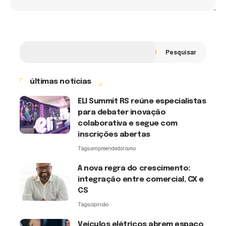
Pesquisar
últimas notícias
ELI Summit RS reúne especialistas
para debater inovação
colaborativa e segue com
inscrições abertas
Tags:
empreendedorismo
A nova regra do crescimento:
integração entre comercial, CX e
CS
Tags:
opinião
Veículos elétricos abrem espaço