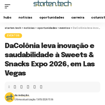
hubs
notícias
oportunidades
carreira
colunis
starten.tech
>
notícias
>
oportunidades
>
eventos
>
DaColônia leva inovação e saudabilidade à Sweets & Snacks Expo 2026, em Las Vegas
EVENTOS
DaColônia leva inovação e
saudabilidade à Sweets &
Snacks Expo 2026, em Las
Vegas
da redação.
Última atualização: 13/05/2026 15:56