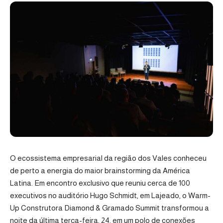
O ecossistema empresarial da região dos Vales conheceu
de perto a energia do maior brainstorming da América
Latina. Em encontro exclusivo que reuniu cerca de 100
executivos no auditório Hugo Schmidt, em Lajeado, o Warm-
Up Construtora Diamond & Gramado Summit transformou a
noite da última terça-feira, 24, em um polo de conexões