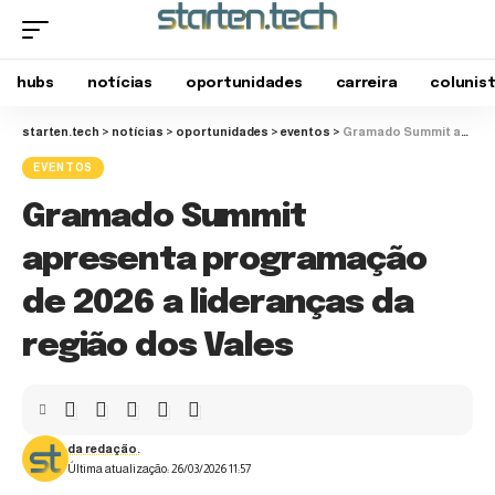
hubs
notícias
oportunidades
carreira
colunis
starten.tech
>
notícias
>
oportunidades
>
eventos
>
Gramado Summit apresenta programação de 2026 a lideranças da região dos Vales
EVENTOS
Gramado Summit
apresenta programação
de 2026 a lideranças da
região dos Vales
da redação.
Última atualização: 26/03/2026 11:57