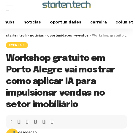
hubs
notícias
oportunidades
carreira
colunis
starten.tech
>
notícias
>
oportunidades
>
eventos
>
Workshop gratuito em Porto Alegre vai mostrar como aplicar IA para impulsionar vendas no setor imobiliário
EVENTOS
Workshop gratuito em
Porto Alegre vai mostrar
como aplicar IA para
impulsionar vendas no
setor imobiliário
da redação.