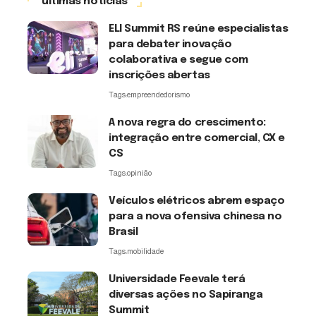
últimas notícias
ELI Summit RS reúne especialistas
para debater inovação
colaborativa e segue com
inscrições abertas
Tags:
empreendedorismo
A nova regra do crescimento:
integração entre comercial, CX e
CS
Tags:
opinião
Veículos elétricos abrem espaço
para a nova ofensiva chinesa no
Brasil
Tags:
mobilidade
Universidade Feevale terá
diversas ações no Sapiranga
Summit