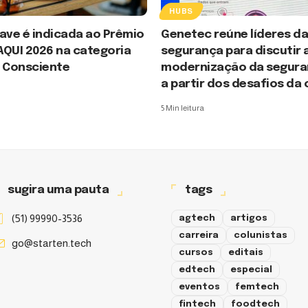
HUBS
ave é indicada ao Prêmio
Genetec reúne líderes d
AQUI 2026 na categoria
segurança para discutir 
 Consciente
modernização da seguran
a partir dos desafios da
5 Min leitura
sugira uma pauta
tags
(51) 99990-3536
agtech
artigos
carreira
colunistas
go@starten.tech
cursos
editais
edtech
especial
eventos
femtech
fintech
foodtech