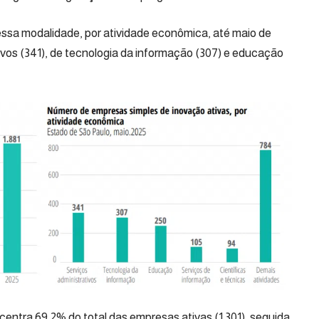
essa modalidade, por atividade econômica, até maio de
ivos (341), de tecnologia da informação (307) e educação
entra 69,2% do total das empresas ativas (1.301), seguida