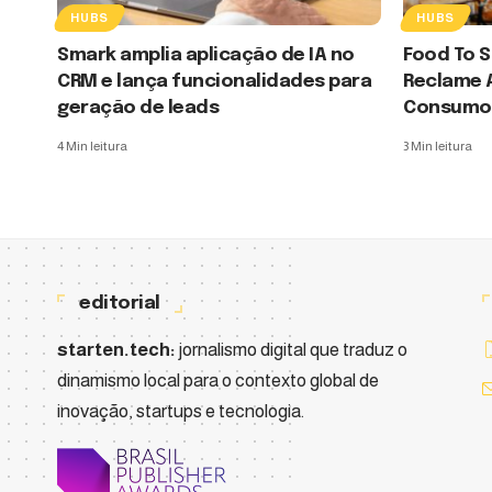
HUBS
HUBS
Smark amplia aplicação de IA no
Food To S
CRM e lança funcionalidades para
Reclame 
geração de leads
Consumo
4 Min leitura
3 Min leitura
editorial
starten.tech:
jornalismo digital que traduz o
dinamismo local para o contexto global de
inovação, startups e tecnologia.