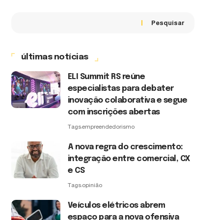
Pesquisar
últimas notícias
ELI Summit RS reúne
especialistas para debater
inovação colaborativa e segue
com inscrições abertas
Tags:
empreendedorismo
A nova regra do crescimento:
integração entre comercial, CX
e CS
Tags:
opinião
Veículos elétricos abrem
espaço para a nova ofensiva