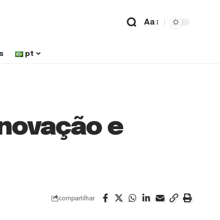
Aa
s
pt
novação e
compartilhar