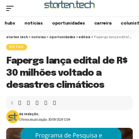
hubs
notícias
oportunidades
carreira
colunis
starten.tech
>
notícias
>
oportunidades
>
editais
>
Fapergs lança edital de R$ 30 milhões voltado a desastres climáticos
EDITAIS
Fapergs lança edital de R$
30 milhões voltado a
desastres climáticos
da redação.
Última atualização: 30/09/2024 12:04