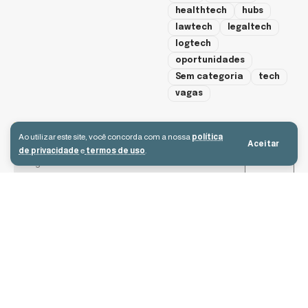
healthtech
hubs
lawtech
legaltech
logtech
oportunidades
Sem categoria
tech
vagas
cadastre-se
Ao utilizar este site, você concorda com a nossa
política
Aceitar
de privacidade
e
termos de uso
.
Aceito receber e-mails e concordo com a política de privacidade e os
termos de uso.