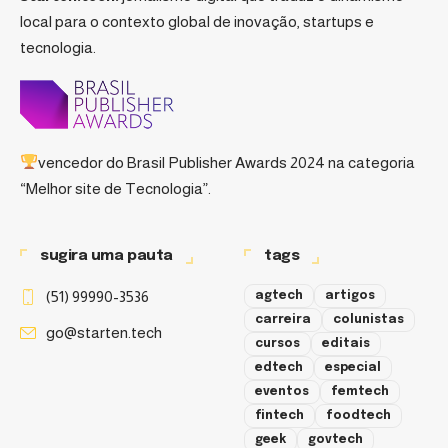
local para o contexto global de inovação, startups e
tecnologia.
vencedor do
Brasil Publisher Awards 2024
na categoria
“Melhor site de Tecnologia”.
sugira uma pauta
tags
(51) 99990-3536
agtech
artigos
carreira
colunistas
go@starten.tech
cursos
editais
edtech
especial
eventos
femtech
fintech
foodtech
geek
govtech