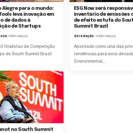
o Alegre para o mundo:
ESG Now será responsáve
 Tools leva inovação em
inventário de emissões 
o de dados à
de efeito estufa do Sou
ção de Startups
Summit Brazil
bosa
3 Min leitura
da redação.
6 Min leitura
50 finalistas da Competição
Apontado como uma das prin
ps do South Summit Brazil
tendências para esta década
Environmental,
…
anot no South Summit