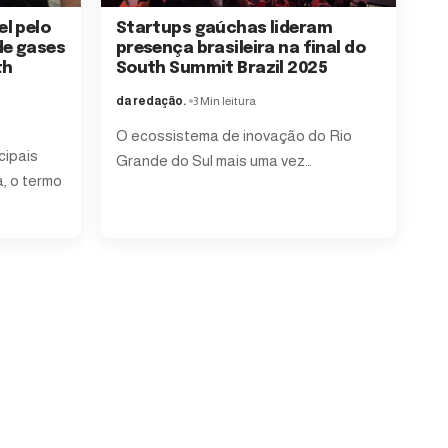
l pelo
Startups gaúchas lideram
de gases
presença brasileira na final do
th
South Summit Brazil 2025
da redação.
3 Min leitura
O ecossistema de inovação do Rio
cipais
Grande do Sul mais uma vez
…
, o termo