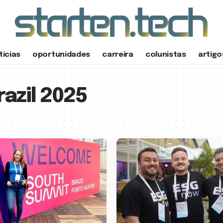
tícias
oportunidades
carreira
colunistas
artigo
azil 2025