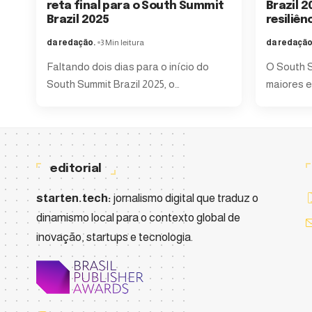
reta final para o South Summit
Brazil 2
Brazil 2025
resiliên
da redação.
3 Min leitura
da redação
Faltando dois dias para o início do
O South S
South Summit Brazil 2025, o
…
maiores e
editorial
starten.tech:
jornalismo digital que traduz o
dinamismo local para o contexto global de
inovação, startups e tecnologia.