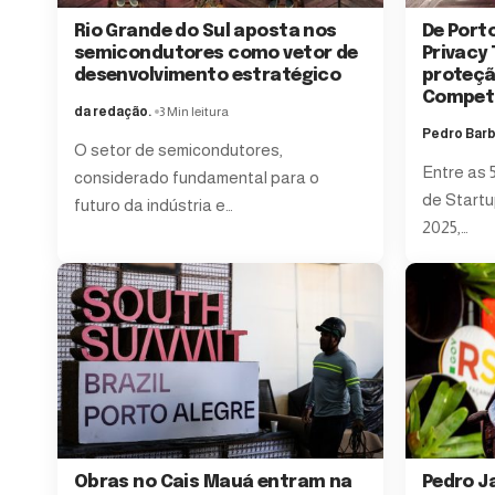
Rio Grande do Sul aposta nos
De Port
semicondutores como vetor de
Privacy
desenvolvimento estratégico
proteçã
Competi
da redação.
3 Min leitura
Pedro Bar
O setor de semicondutores,
Entre as 
considerado fundamental para o
de Startu
futuro da indústria e
…
2025,
…
Obras no Cais Mauá entram na
Pedro J