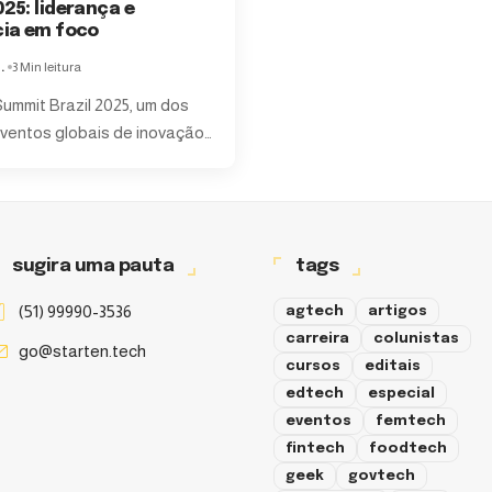
025: liderança e
cia em foco
.
3 Min leitura
ummit Brazil 2025, um dos
ventos globais de inovação
…
sugira uma pauta
tags
(51) 99990-3536
agtech
artigos
carreira
colunistas
go@starten.tech
cursos
editais
edtech
especial
eventos
femtech
fintech
foodtech
geek
govtech