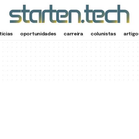
tícias
oportunidades
carreira
colunistas
artigo