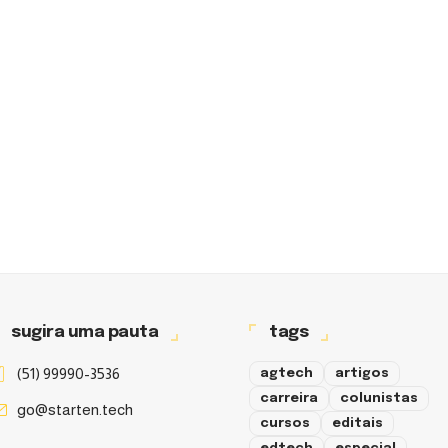
sugira uma pauta
tags
(51) 99990-3536
agtech
artigos
carreira
colunistas
go@starten.tech
cursos
editais