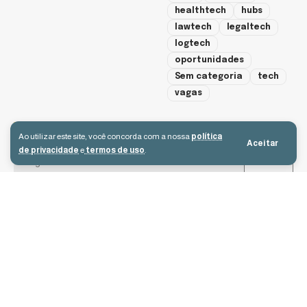
healthtech
hubs
lawtech
legaltech
logtech
oportunidades
Sem categoria
tech
vagas
cadastre-se
Ao utilizar este site, você concorda com a nossa
política
Aceitar
de privacidade
e
termos de uso
.
Aceito receber e-mails e concordo com a política de privacidade e os
termos de uso.