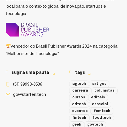
local para o contexto global de inovação, startups e
tecnologia.
vencedor do
Brasil Publisher Awards 2024
na categoria
“Melhor site de Tecnologia”.
sugira uma pauta
tags
(51) 99990-3536
agtech
artigos
carreira
colunistas
go@starten.tech
cursos
editais
edtech
especial
eventos
femtech
fintech
foodtech
geek
govtech