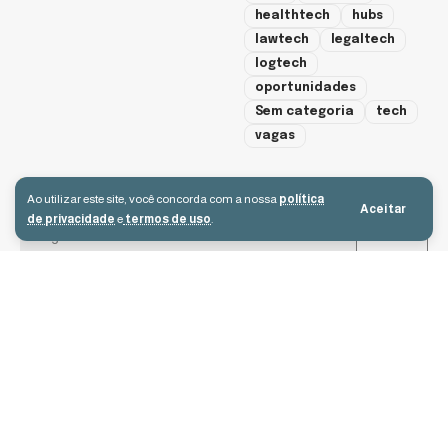
healthtech
hubs
lawtech
legaltech
logtech
oportunidades
Sem categoria
tech
vagas
cadastre-se
Ao utilizar este site, você concorda com a nossa
política
Aceitar
de privacidade
e
termos de uso
.
Aceito receber e-mails e concordo com a política de privacidade e os
termos de uso.