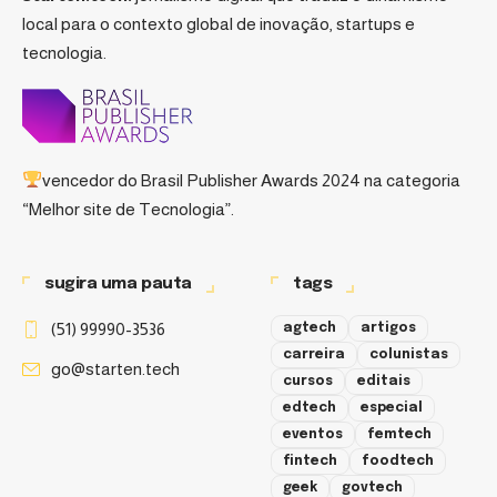
local para o contexto global de inovação, startups e
tecnologia.
vencedor do
Brasil Publisher Awards 2024
na categoria
“Melhor site de Tecnologia”.
sugira uma pauta
tags
(51) 99990-3536
agtech
artigos
carreira
colunistas
go@starten.tech
cursos
editais
edtech
especial
eventos
femtech
fintech
foodtech
geek
govtech