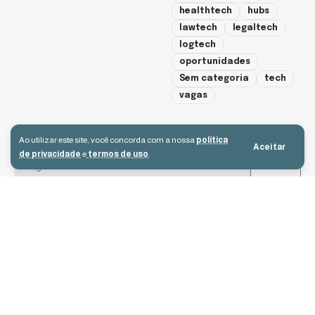
healthtech
hubs
lawtech
legaltech
logtech
oportunidades
Sem categoria
tech
vagas
cadastre-se
Ao utilizar este site, você concorda com a nossa
política
Aceitar
de privacidade
e
termos de uso
.
Aceito receber e-mails e concordo com a política de privacidade e os
termos de uso.