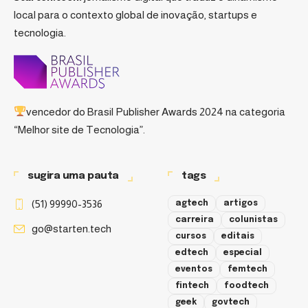
local para o contexto global de inovação, startups e
tecnologia.
vencedor do
Brasil Publisher Awards 2024
na categoria
“Melhor site de Tecnologia”.
sugira uma pauta
tags
(51) 99990-3536
agtech
artigos
carreira
colunistas
go@starten.tech
cursos
editais
edtech
especial
eventos
femtech
fintech
foodtech
geek
govtech