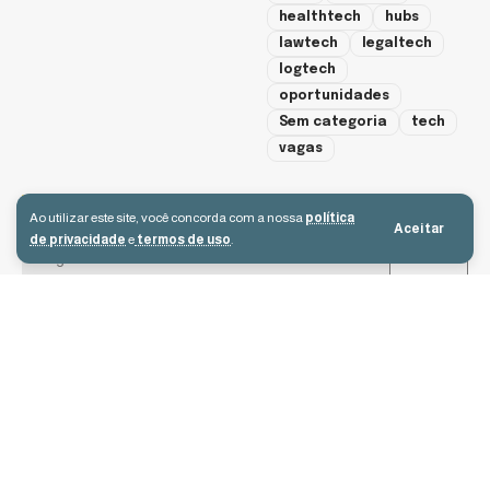
healthtech
hubs
lawtech
legaltech
logtech
oportunidades
Sem categoria
tech
vagas
cadastre-se
Ao utilizar este site, você concorda com a nossa
política
Aceitar
de privacidade
e
termos de uso
.
Aceito receber e-mails e concordo com a política de privacidade e os
termos de uso.