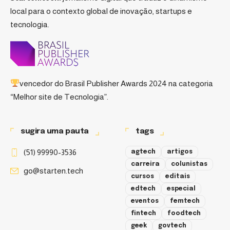
local para o contexto global de inovação, startups e
tecnologia.
vencedor do
Brasil Publisher Awards 2024
na categoria
“Melhor site de Tecnologia”.
sugira uma pauta
tags
(51) 99990-3536
agtech
artigos
carreira
colunistas
go@starten.tech
cursos
editais
edtech
especial
eventos
femtech
fintech
foodtech
geek
govtech