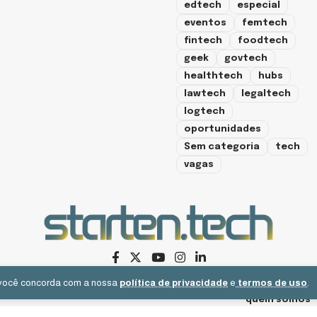
edtech
especial
eventos
femtech
fintech
foodtech
geek
govtech
healthtech
hubs
lawtech
legaltech
logtech
oportunidades
Sem categoria
tech
vagas
e, você concorda com a nossa
política de privacidade
e
termos de uso
.
quem somos