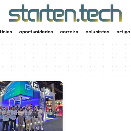
tícias
oportunidades
carreira
colunistas
artigo