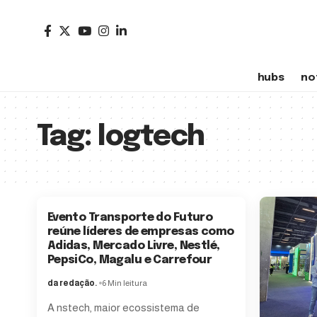
hubs
no
Tag:
logtech
Evento Transporte do Futuro
reúne líderes de empresas como
Adidas, Mercado Livre, Nestlé,
PepsiCo, Magalu e Carrefour
da redação.
6 Min leitura
A nstech, maior ecossistema de