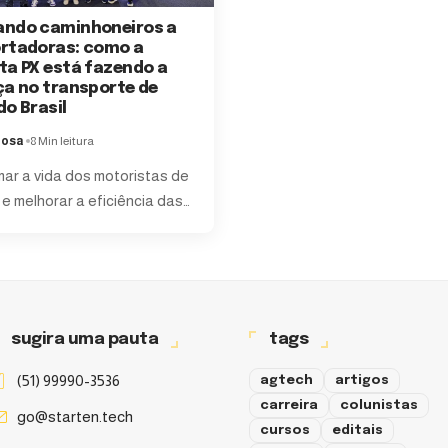
ndo caminhoneiros a
rtadoras: como a
ta PX está fazendo a
ça no transporte de
do Brasil
bosa
8 Min leitura
ar a vida dos motoristas de
e melhorar a eficiência das
…
sugira uma pauta
tags
(51) 99990-3536
agtech
artigos
carreira
colunistas
go@starten.tech
cursos
editais