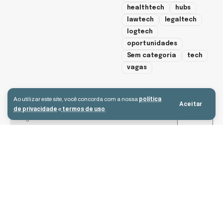
healthtech
hubs
lawtech
legaltech
logtech
oportunidades
Sem categoria
tech
vagas
cadastre-se
Ao utilizar este site, você concorda com a nossa
política
Aceitar
de privacidade
e
termos de uso
.
Aceito receber e-mails e concordo com a política de privacidade e os
termos de uso.