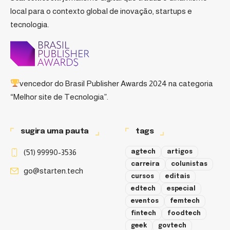
local para o contexto global de inovação, startups e
tecnologia.
vencedor do
Brasil Publisher Awards 2024
na categoria
“Melhor site de Tecnologia”.
sugira uma pauta
tags
(51) 99990-3536
agtech
artigos
carreira
colunistas
go@starten.tech
cursos
editais
edtech
especial
eventos
femtech
fintech
foodtech
geek
govtech