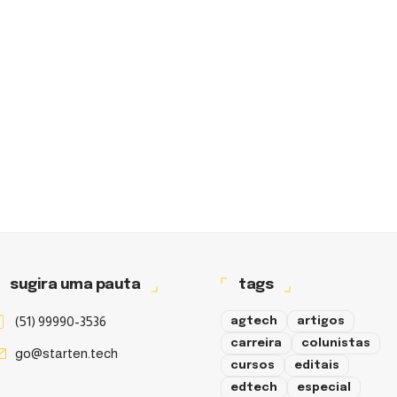
sugira uma pauta
tags
(51) 99990-3536
agtech
artigos
carreira
colunistas
go@starten.tech
cursos
editais
edtech
especial