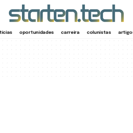
tícias
oportunidades
carreira
colunistas
artigo