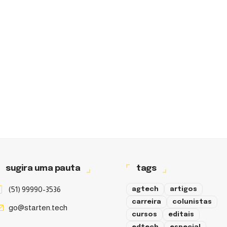
sugira uma pauta
tags
(51) 99990-3536
agtech
artigos
carreira
colunistas
go@starten.tech
cursos
editais