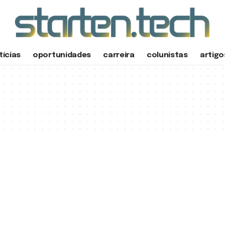
tícias
oportunidades
carreira
colunistas
artigo