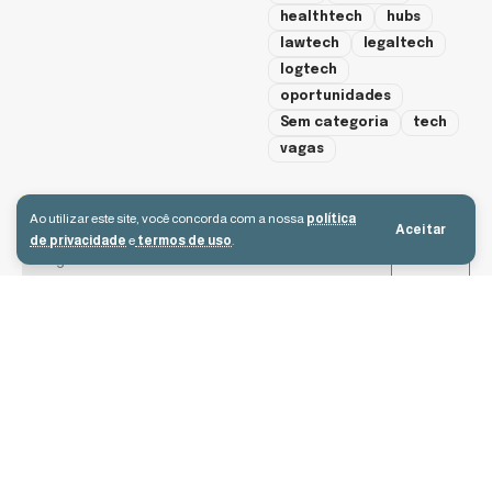
healthtech
hubs
lawtech
legaltech
logtech
oportunidades
Sem categoria
tech
vagas
cadastre-se
Ao utilizar este site, você concorda com a nossa
política
Aceitar
de privacidade
e
termos de uso
.
Aceito receber e-mails e concordo com a política de privacidade e os
termos de uso.