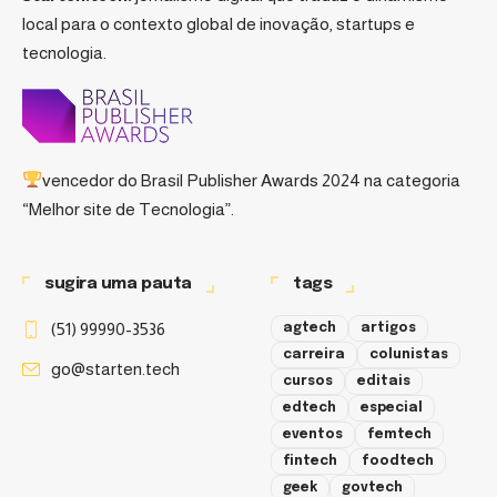
local para o contexto global de inovação, startups e
tecnologia.
vencedor do
Brasil Publisher Awards 2024
na categoria
“Melhor site de Tecnologia”.
sugira uma pauta
tags
(51) 99990-3536
agtech
artigos
carreira
colunistas
go@starten.tech
cursos
editais
edtech
especial
eventos
femtech
fintech
foodtech
geek
govtech