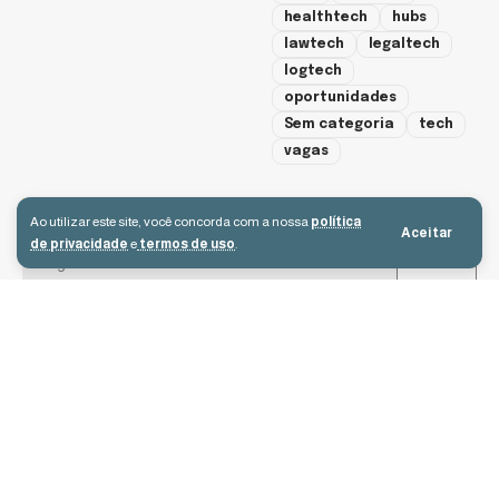
healthtech
hubs
lawtech
legaltech
logtech
oportunidades
Sem categoria
tech
vagas
cadastre-se
Ao utilizar este site, você concorda com a nossa
política
Aceitar
de privacidade
e
termos de uso
.
Aceito receber e-mails e concordo com a política de privacidade e os
termos de uso.