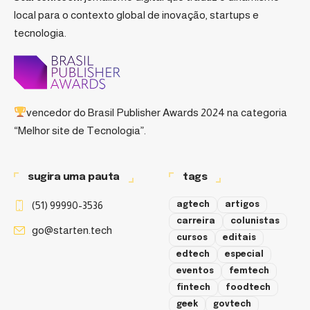
local para o contexto global de inovação, startups e
tecnologia.
vencedor do
Brasil Publisher Awards 2024
na categoria
“Melhor site de Tecnologia”.
sugira uma pauta
tags
(51) 99990-3536
agtech
artigos
carreira
colunistas
go@starten.tech
cursos
editais
edtech
especial
eventos
femtech
fintech
foodtech
geek
govtech