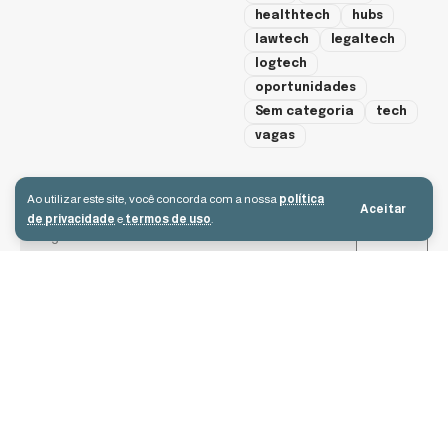
healthtech
hubs
lawtech
legaltech
logtech
oportunidades
Sem categoria
tech
vagas
cadastre-se
Ao utilizar este site, você concorda com a nossa
política
Aceitar
de privacidade
e
termos de uso
.
Aceito receber e-mails e concordo com a política de privacidade e os
termos de uso.