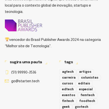
local para o contexto global de inovação, startups e
tecnologia.
vencedor do
Brasil Publisher Awards 2024
na categoria
“Melhor site de Tecnologia”.
sugira uma pauta
tags
(51) 99990-3536
agtech
artigos
carreira
colunistas
go@starten.tech
cursos
editais
edtech
especial
eventos
femtech
fintech
foodtech
geek
govtech