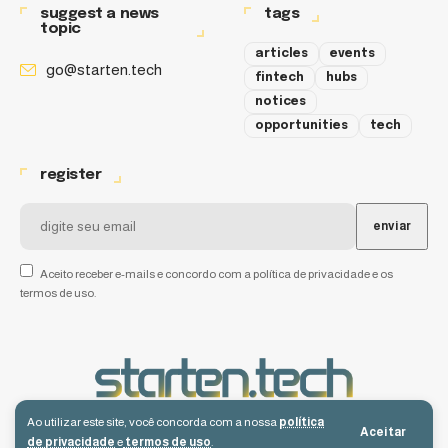
suggest a news
tags
topic
articles
events
go@starten.tech
fintech
hubs
notices
opportunities
tech
register
Aceito receber e-mails e concordo com a política de privacidade e os
termos de uso.
Ao utilizar este site, você concorda com a nossa
política
Aceitar
de privacidade
e
termos de uso
.