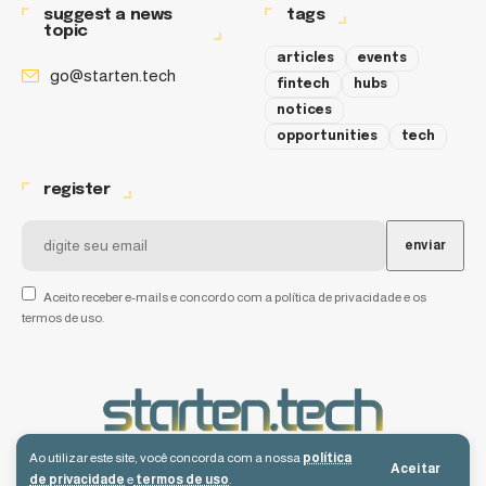
suggest a news
tags
topic
articles
events
go@starten.tech
fintech
hubs
notices
opportunities
tech
register
Aceito receber e-mails e concordo com a política de privacidade e os
termos de uso.
Ao utilizar este site, você concorda com a nossa
política
Aceitar
de privacidade
e
termos de uso
.