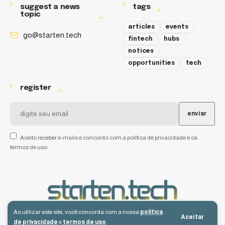
suggest a news
tags
topic
articles
events
go@starten.tech
fintech
hubs
notices
opportunities
tech
register
Aceito receber e-mails e concordo com a política de privacidade e os
termos de uso.
Ao utilizar este site, você concorda com a nossa
política
Aceitar
de privacidade
e
termos de uso
.