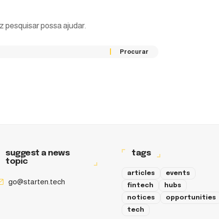
 pesquisar possa ajudar.
suggest a news
tags
topic
articles
events
go@starten.tech
fintech
hubs
notices
opportunities
tech